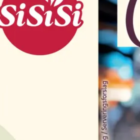
DURABILITÉ
CLIENTS
Nous montrons de manière transparente c
Aperçu de nos partenaires
nous mettons en œuvre la durabilité pour SiS
commerciaux fiables et de nos
clients satisfaits.
PRESSE ET MÉDIAS
Communiqués de presse sur SiSiSi
dans la presse, lors de salons et
dans les médias spécialisés.