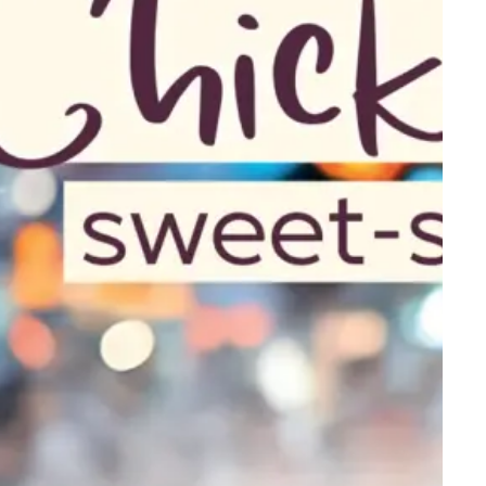
Connexion pour les partenaires
omment
commerciaux – toutes les
iSi.
informations importantes en un
coup d'œil.