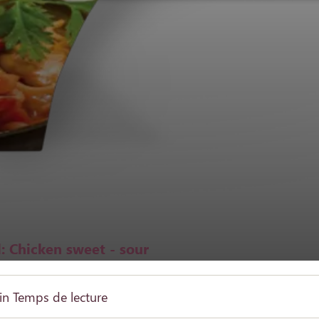
: Chicken sweet - sour
in
Temps de lecture